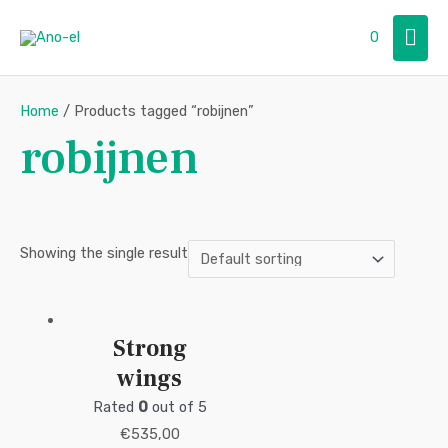
Skip
Mai
0
to
content
Men
Home
/ Products tagged “robijnen”
robijnen
Showing the single result
Strong
wings
Rated
0
out of 5
€
535,00