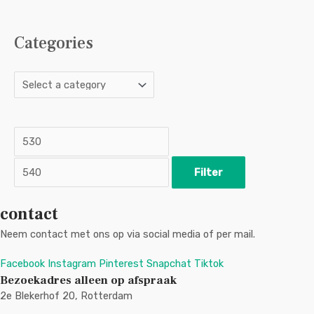
Categories
M
M
i
a
n
x
p
p
r
r
i
i
c
c
Filter
e
e
contact
Neem contact met ons op via social media of per mail.
Facebook
Instagram
Pinterest
Snapchat
Tiktok
Bezoekadres alleen op afspraak
2e Blekerhof 20, Rotterdam