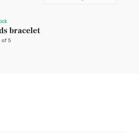
ock
ds bracelet
 of 5
0