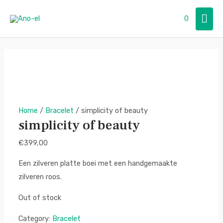
Skip
Mai
0
to
content
Men
Home
/
Bracelet
/ simplicity of beauty
simplicity of beauty
€
399,00
Een zilveren platte boei met een handgemaakte
zilveren roos.
Out of stock
Category:
Bracelet