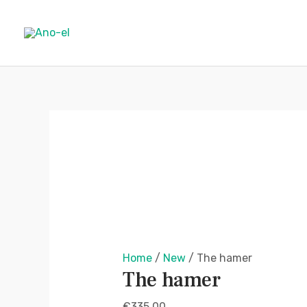
Skip
to
content
Home
/
New
/ The hamer
The hamer
€
335,00