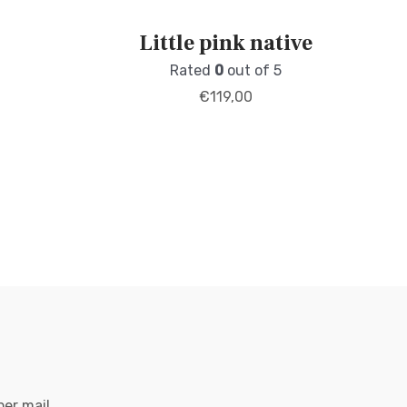
Little pink native
Rated
0
out of 5
€
119,00
per mail.