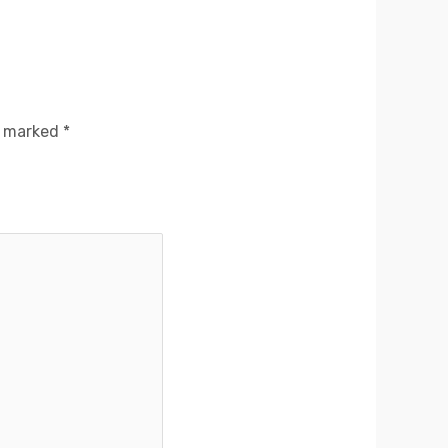
e marked
*